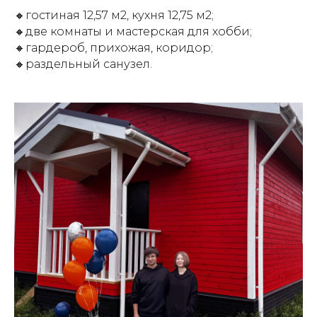
🔸гостиная 12,57 м2, кухня 12,75 м2;
🔸две комнаты и мастерская для хобби;
🔸гардероб, прихожая, коридор;
🔸раздельный санузел.